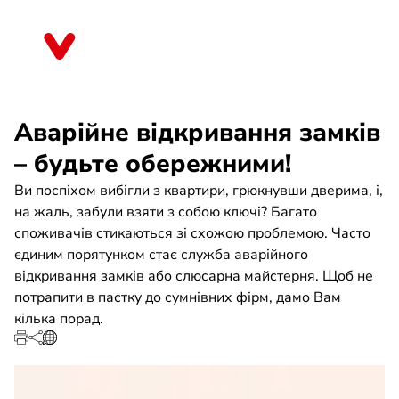
Skip
to
Sachsen
main
content
Аварійне відкривання замків
– будьте обережними!
Ви поспіхом вибігли з квартири, грюкнувши дверима, і,
на жаль, забули взяти з собою ключі? Багато
споживачів стикаються зі схожою проблемою. Часто
єдиним порятунком стає служба аварійного
відкривання замків або слюсарна майстерня. Щоб не
потрапити в пастку до сумнівних фірм, дамо Вам
кілька порад.