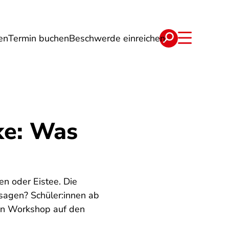
en
Termin buchen
Beschwerde einreichen
Wohnen
Lebensmittel & Ernährung
ke: Was
n oder Eistee. Die
sagen? Schüler:innen ab
ven Workshop auf den