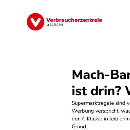
Direkt
zum
Inhalt
Vorsorge
Verträge
Geld & Versic
Sachsen
Mach-Bar
ist drin?
Supermarktregale sind v
Werbung verspricht: wac
der 7. Klasse in teilne
Grund.