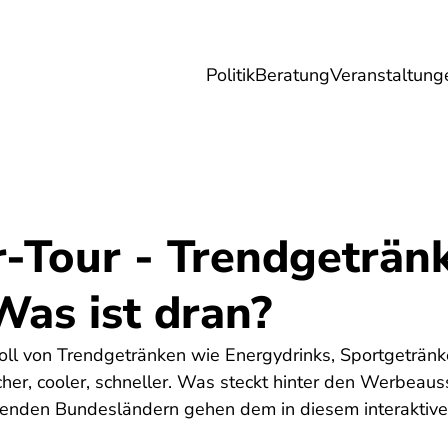
Politik
Beratung
Veranstaltung
herungen
Reise
Digitales
Energie & 
-Tour - Trendgeträn
 Was ist dran?
oll von Trendgetränken wie Energydrinks, Sportgetränke
her, cooler, schneller. Was steckt hinter den Werbeaus
hmenden Bundesländern gehen dem in diesem interakti