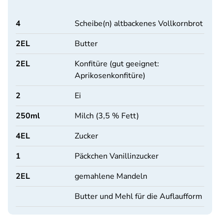
4
Scheibe(n) altbackenes Vollkornbrot
2
EL
Butter
2
EL
Konfitüre (gut geeignet:
Aprikosenkonfitüre)
2
Ei
250
ml
Milch (3,5 % Fett)
4
EL
Zucker
1
Päckchen Vanillinzucker
2
EL
gemahlene Mandeln
Butter und Mehl für die Auflaufform