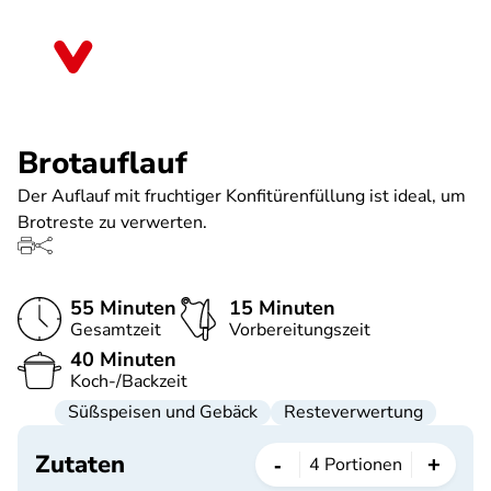
Direkt
zum
Sachsen
Inhalt
Brotauflauf
Der Auflauf mit fruchtiger Konfitürenfüllung ist ideal, um
Brotreste zu verwerten.
55 Minuten
15 Minuten
Gesamtzeit
Vorbereitungszeit
40 Minuten
Koch-/Backzeit
Süßspeisen und Gebäck
Resteverwertung
Zutaten
-
+
4
Portionen