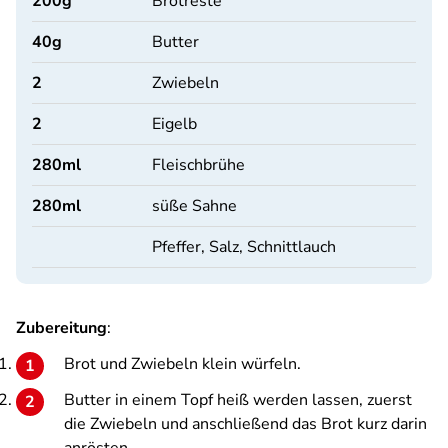
200
g
Brotreste
40
g
Butter
2
Zwiebeln
2
Eigelb
280
ml
Fleischbrühe
280
ml
süße Sahne
Pfeffer, Salz, Schnittlauch
Zubereitung
:
Brot und Zwiebeln klein würfeln.
Butter in einem Topf heiß werden lassen, zuerst
die Zwiebeln und anschließend das Brot kurz darin