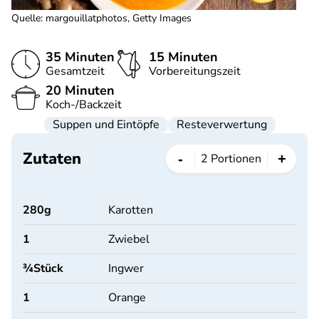
Quelle
:
margouillatphotos, Getty Images
35 Minuten
15 Minuten
Gesamtzeit
Vorbereitungszeit
20 Minuten
Koch-/Backzeit
Suppen und Eintöpfe
Resteverwertung
Zutaten
-
+
2
Portionen
280
g
Karotten
1
Zwiebel
¾
Stück
Ingwer
1
Orange