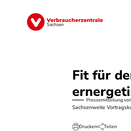
Direkt
zum
Inhalt
Vorsorge
Verträge
Geld & Versic
Sachsen
Fit für d
ernerget
Pressemitteilung vo
Sachsenweite Vortrags
Drucken
Teilen