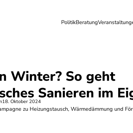
Politik
Beratung
Veranstaltung
herungen
Reise
Digitales
Energie & 
en Winter? So geht
isches Sanieren im E
m
18. Oktober 2024
kampagne zu Heizungstausch, Wärmedämmung und Förd