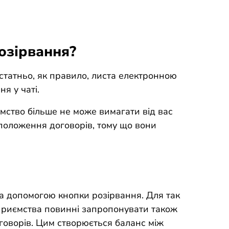
озірвання?
остатньо, як правило, листа електронною
я у чаті.
ємство більше не може вимагати від вас
і положення договорів, тому що вони
а допомогою кнопки розірвання. Для так
дприємства повинні запропонувати також
говорів. Цим створюється баланс між