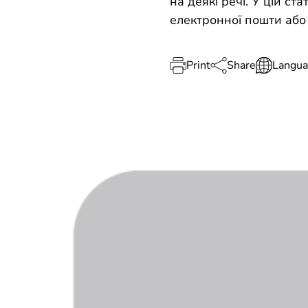
на деякі речі. У цій ст
електронної пошти або 
Print
Share
Langu