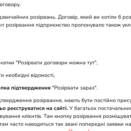
оговору.
звичайних розірвань. Договір, який ви хотіли б ро
ент розірвання підприємство пропонувало також ук
нопки "Розірвати договори можна тут",
и необхідні відомості,
опка підтвердження
"Розірвати зараз".
ідтвердження розірвання, мають бути постійно прис
о реєструватися на сайті.
У багатьох постачальникі
овування клієнтів. Там кнопку розірвання розміщува
 там часто наводяться так звані попередні заявки н