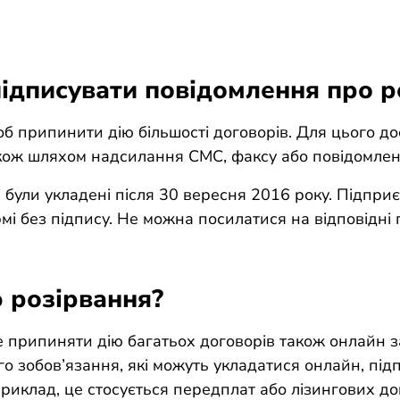
підписувати повідомлення про р
щоб припинити дію більшості договорів. Для цього д
ож шляхом надсилання СМС, факсу або повідомленн
і були укладені після 30 вересня 2016 року. Підпри
ормі без підпису. Не можна посилатися на відповідн
 розірвання?
 припиняти дію багатьох договорів також онлайн з
го зобов’язання, які можуть укладатися онлайн, пі
риклад, це стосується передплат або лізингових до