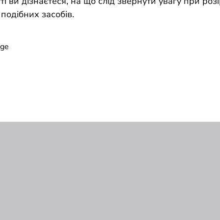
атті ви дізнаєтеся, на що слід звернути увагу при ро
подібних засобів.
age