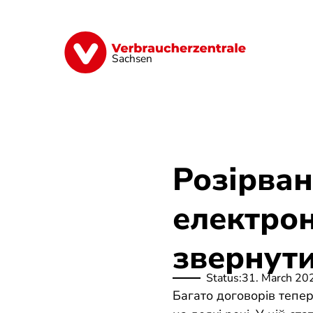
Skip
to
main
Vorsorge
Verträge
Geld & Versic
content
Sachsen
Розірва
електрон
звернути
Status:
31. March 20
Багато договорів тепер