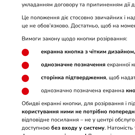
укладанням договору та припиненням дії д
Це положення діє стосовно звичайних і над
це не обов’язково. Достатньо, щоб на мом
Вимоги закону щодо кнопки розірвання:
екранна кнопка з чітким дизайном,
однозначне позначення
екранної к
сторінка підтвердження
, щоб надат
однозначно позначена екранна
кн
Обидві екранні кнопки, для розірвання і п
користування ними не потрібно попереднь
відповідне посилання – не у центрі обслуг
доступною
без входу у систему
. Натомість