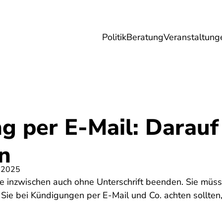
Politik
Beratung
Veranstaltung
herungen
Reise
Digitales
Energie & 
 per E-Mail: Darauf 
n
 2025
ie inzwischen auch ohne Unterschrift beenden. Sie müss
ie bei Kündigungen per E-Mail und Co. achten sollten,