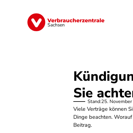
Direkt
zum
Inhalt
Vorsorge
Verträge
Geld & Versic
Sachsen
Kündigung
Sie achte
Stand:
25. November
Viele Verträge können S
Dinge beachten. Worauf S
Beitrag.