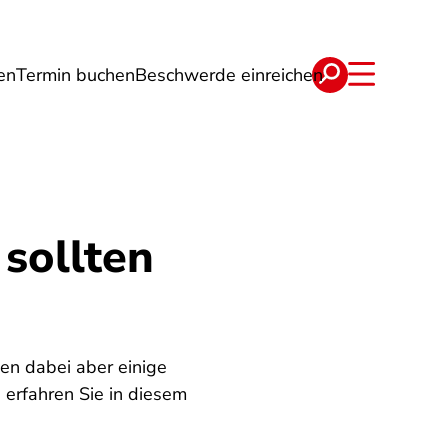
en
Termin buchen
Beschwerde einreichen
Wohnen
Lebensmittel & Ernährung
sollten
en dabei aber einige
 erfahren Sie in diesem