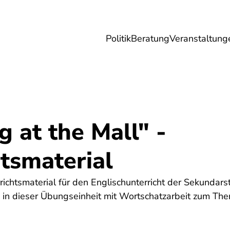
Politik
Beratung
Veranstaltung
herungen
Reise
Digitales
Energie & 
 at the Mall" -
tsmaterial
ichtsmaterial für den Englischunterricht der Sekundarst
 in dieser Übungseinheit mit Wortschatzarbeit zum Th