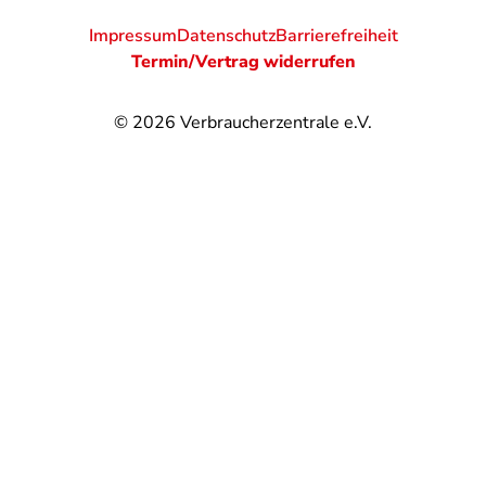
Impressum
Datenschutz
Barrierefreiheit
Termin/Vertrag widerrufen
© 2026
Verbraucherzentrale e.V.
@
@