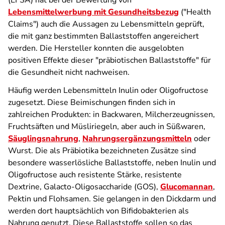
(EFSA) hat bei der Bewertung von
Lebensmittelwerbung mit Gesundheitsbezug
("Health
Claims") auch die Aussagen zu Lebensmitteln geprüft,
die mit ganz bestimmten Ballaststoffen angereichert
werden. Die Hersteller konnten die ausgelobten
positiven Effekte dieser "präbiotischen Ballaststoffe" für
die Gesundheit nicht nachweisen.
Häufig werden Lebensmitteln Inulin oder Oligofructose
zugesetzt. Diese Bei­mischungen finden sich in
zahlreichen Produkten: in Backwaren, Milcherzeugnissen,
Fruchtsäften und Müsliriegeln, aber auch in Süßwaren,
Säuglingsnahrung
,
Nahrungsergänzungs­mitteln
oder
Wurst. Die als Präbiotika bezeichneten Zusätze sind
besondere wasserlösliche Ballaststoffe, neben Inulin und
Oligofructose auch resistente Stärke, resistente
Dextrine, Galacto-Oligosaccharide (GOS),
Glucomannan
,
Pektin und Flohsamen. Sie gelangen in den Dickdarm und
werden dort hauptsächlich von Bifidobakterien als
Nahrung genutzt. Diese Ballaststoffe sollen so das