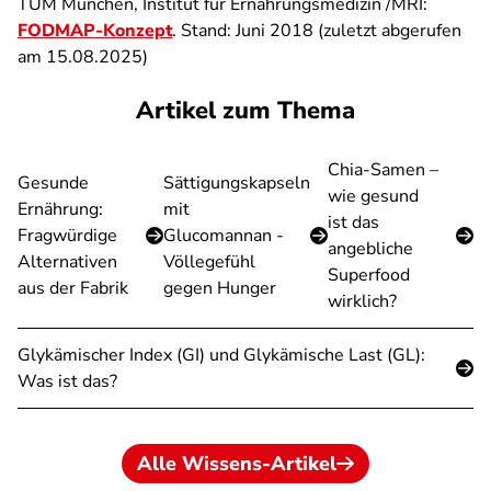
TUM München, Institut für Ernährungsmedizin /MRI:
FODMAP-Konzept
. Stand: Juni 2018 (zuletzt abgerufen
am 15.08.2025)
Artikel zum Thema
Chia-Samen –
Gesunde
Sättigungskapseln
wie gesund
Ernährung:
mit
ist das
Fragwürdige
Glucomannan -
angebliche
Alternativen
Völlegefühl
Superfood
aus der Fabrik
gegen Hunger
wirklich?
Glykämischer Index (GI) und Glykämische Last (GL):
Was ist das?
Alle Wissens-Artikel