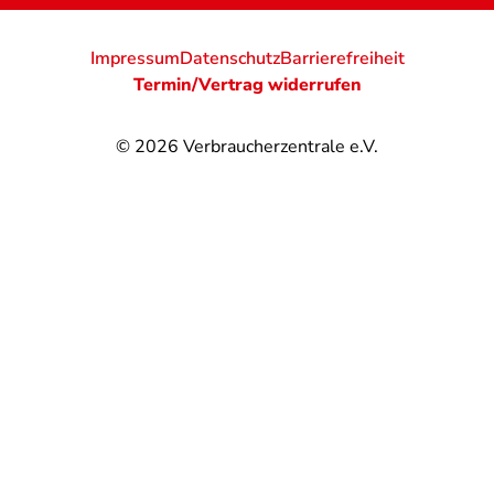
Impressum
Datenschutz
Barrierefreiheit
Termin/Vertrag widerrufen
© 2026
Verbraucherzentrale e.V.
@
@