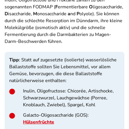
Inulin, Oligofructose und Fruktane zählen zu den
sogenannten FODMAP (
F
ermentierbare
O
ligosaccharide,
D
isaccharide,
M
onosaccharide
a
nd
P
olyole). Sie können
durch die schlechte Resorption im Dünndarm, ihre kleine
Molekülgröße (osmotisch aktiv) und die schnelle
Fermentierung durch die Darmbakterien zu Magen-
Darm-Beschwerden führen.
Tipp
: Statt auf zugesetzte (isolierte) wasserlösliche
Ballaststoffe sollten Sie Lebensmittel, vor allem
Gemüse, bevorzugen, die diese Ballaststoffe
natürlicherweise enthalten:
Inulin, Oligofructose
: Chicorée, Artischocke,
Schwarzwurzel, Lauchgewächse (Porree,
Knoblauch, Zwiebel), Spargel, Kohl
Galacto-Oligosaccharide (GOS)
:
Hülsenfrüchte