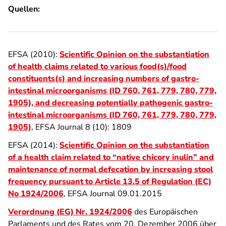
Quellen:
EFSA (2010):
Scientific Opinion on the substantiation
of health claims related to various food(s)/food
constituents(s) and increasing numbers of gastro-
intestinal microorganisms (ID 760, 761, 779, 780, 779,
1905), and decreasing potentially pathogenic gastro-
intestinal microorganisms (ID 760, 761, 779, 780, 779,
1905)
, EFSA Journal 8 (10): 1809
EFSA (2014):
Scientific Opinion on the substantiation
of a health claim related to “native chicory inulin” and
maintenance of normal defecation by increasing stool
frequency pursuant to Article 13.5 of Regulation (EC)
No 1924/2006
, EFSA Journal 09.01.2015
Verordnung (EG) Nr. 1924/2006
des Europäischen
Parlaments und des Rates vom 20. Dezember 2006 über