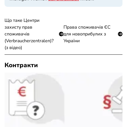
Що таке Центри
захисту прав
Права споживачів ЄС
споживачів
для новоприбулих з
(Verbraucherzentralen)?
України
(з вiдео)
Контракти