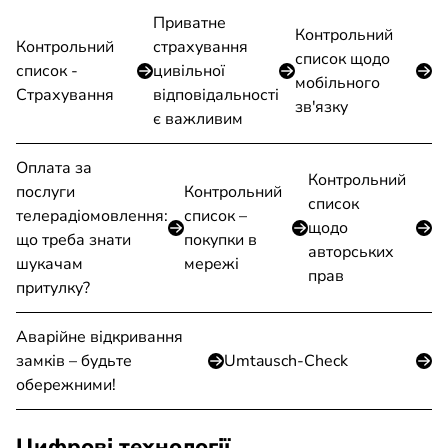
Приватне
Контрольний
Контрольний
страхування
список щодо
список -
цивільної
мобільного
Страхування
відповідальності
зв'язку
є важливим
Оплата за
Контрольний
послуги
Контрольний
список
телерадіомовлення:
список –
щодо
що треба знати
покупки в
авторських
шукачам
мережі
прав
притулку?
Аварійне відкривання
замків – будьте
Umtausch-Check
обережними!
Цифрові технології