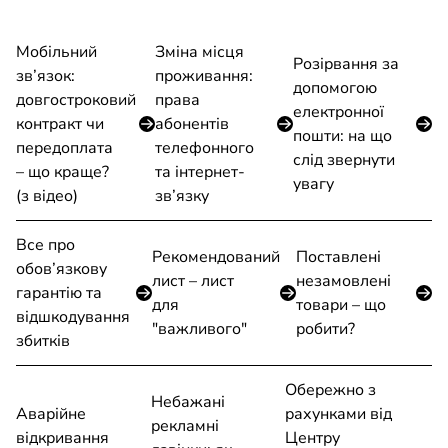
Мобільний
Зміна місця
Розірвання за
зв’язок:
проживання:
допомогою
довгостроковий
права
електронної
контракт чи
абонентів
пошти: на що
передоплата
телефонного
слід звернути
– що краще?
та інтернет-
увагу
(з вiдео)
зв’язку
Все про
Рекомендований
Поставлені
обов’язкову
лист – лист
незамовлені
гарантію та
для
товари – що
відшкодування
"важливого"
робити?
збитків
Обережно з
Небажані
Аварійне
рахунками від
рекламні
відкривання
Центру