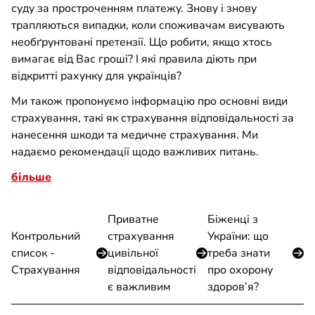
суду за простроченням платежу. Знову і знову
трапляються випадки, коли споживачам висувають
необґрунтовані претензії. Що робити, якщо хтось
вимагає від Вас гроші? І які правила діють при
відкритті рахунку для українців?
Ми також пропонуємо інформацію про основні види
страхування, такі як страхування відповідальності за
нанесення шкоди та медичне страхування. Ми
надаємо рекомендації щодо важливих питань.
більше
Приватне
Біженці з
Контрольний
страхування
України: що
список -
цивільної
треба знати
Страхування
відповідальності
про охорону
є важливим
здоров’я?