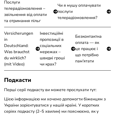
Послуги
Чи я мушу оплачувати
телерадіомовлення –
послуги
звільнення від оплати
телерадіомовлення?
та отримання пільг
Versicherungen
Інвестиційні
Безконтактна
in
пропозиції в
оплата — як
Deutschland:
соціальних
це працює і
Was brauchst
мережах –
що потрібно
du wirklich?
швидкі гроші
пам'ятати
(mit Video)
чи крах?
Подкасти
Перші серії подкасту ви можете прослухати тут:
Цією інформацією ми хочемо допомогти біженцям з
України зорієнтуватися у нашій країні. У коротких
серіях подкасту (2–5 хвилин) ми пояснюємо, як у