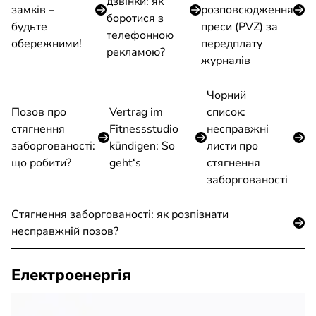
дзвінки: як
замків –
розповсюдження
боротися з
будьте
преси (PVZ) за
телефонною
обережними!
передплату
рекламою?
журналів
Чорний
Позов про
Vertrag im
список:
стягнення
Fitnessstudio
несправжні
заборгованості:
kündigen: So
листи про
що робити?
geht‘s
стягнення
заборгованості
Стягнення заборгованості: як розпізнати
несправжній позов?
Електроенергія