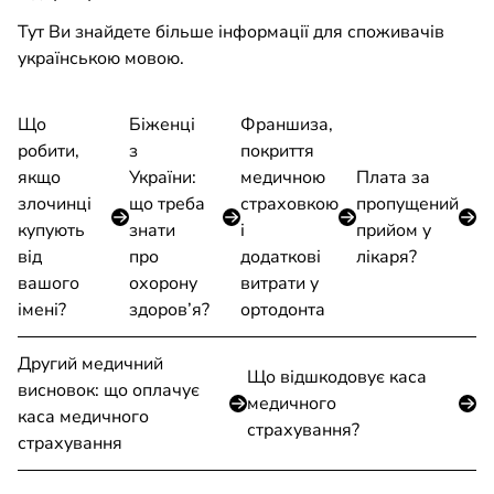
Тут Ви знайдете більше інформації для споживачів
українською мовою.
Що
Біженці
Франшиза,
робити,
з
покриття
якщо
України:
медичною
Плата за
злочинці
що треба
страховкою
пропущений
купують
знати
і
прийом у
від
про
додаткові
лікаря?
вашого
охорону
витрати у
імені?
здоров’я?
ортодонта
Другий медичний
Що відшкодовує каса
висновок: що оплачує
медичного
каса медичного
страхування?
страхування