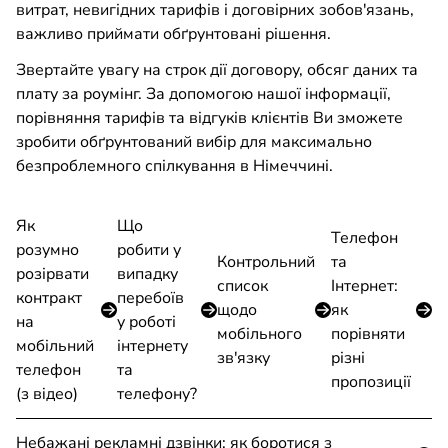
витрат, невигідних тарифів і договірних зобов'язань,
важливо приймати обґрунтовані рішення.
Звертайте увагу на строк дії договору, обсяг даних та
плату за роумінг. За допомогою нашої інформації,
порівняння тарифів та відгуків клієнтів Ви зможете
зробити обґрунтований вибір для максимально
безпроблемного спілкування в Німеччині.
Як
Що
Телефон
розумно
робити у
Контрольний
та
розірвати
випадку
список
Інтернет:
контракт
перебоїв
щодо
як
на
у роботі
мобільного
порівняти
мобільний
інтернету
зв'язку
різні
телефон
та
пропозиції
(з вiдео)
телефону?
Небажані рекламні дзвінки: як боротися з