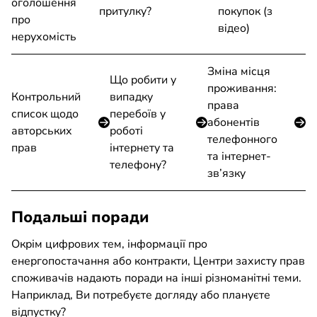
оголошення
притулку?
покупок (з
про
вiдео)
нерухомість
Зміна місця
Що робити у
проживання:
Контрольний
випадку
права
список щодо
перебоїв у
абонентів
авторських
роботі
телефонного
прав
інтернету та
та інтернет-
телефону?
зв’язку
Подальші поради
Окрім цифрових тем, інформації про
енергопостачання або контракти, Центри захисту прав
споживачів надають поради на інші різноманітні теми.
Наприклад, Ви потребуєте догляду або плануєте
відпустку?