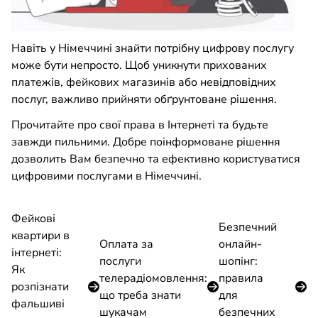
Навіть у Німеччині знайти потрібну цифрову послугу
може бути непросто. Щоб уникнути прихованих
платежів, фейкових магазинів або невідповідних
послуг, важливо прийняти обґрунтоване рішення.
Прочитайте про свої права в Інтернеті та будьте
завжди пильними. Добре поінформоване рішення
дозволить Вам безпечно та ефективно користуватися
цифровими послугами в Німеччині.
Фейкові
Безпечний
квартири в
Оплата за
онлайн-
інтернеті:
послуги
шопінг:
Як
телерадіомовлення:
правила
розпізнати
що треба знати
для
фальшиві
шукачам
безпечних