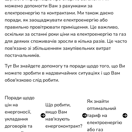
можемо допомогти Вам з рахунками за
електроенергію та контрактами. Ми також даємо
поради, як заощаджувати електроенергію або
правильно провітрювати приміщення. Це важливо,
оскільки за останні роки ціни на електроенергію та газ
для деяких споживачів зросли в кілька разів. Це часто
пов'язано зі збільшенням закупівельних витрат
постачальників.
Тут Ви знайдете допомогу та поради щодо того, що Ви
можете зробити в надзвичайних ситуаціях і що Вам
обов'язково слід робити.
Поради щодо
Як знайти
цін на
Що робити,
оптимальний
енергоносії,
якщо Вам
тариф на
укладання
нав'язують
електроенергію
договорів та
енергоконтракт?
або газ