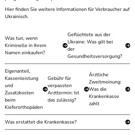
Hier finden Sie weitere Informationen für Verbraucher auf
Ukrainisch.
Geflüchtete aus der
Was tun, wenn
Ukraine: Was gilt bei
Kriminelle in Ihrem
der
Namen einkaufen?
Gesundheitsversorgung?
Eigenanteil,
Ärztliche
Kassenleistung
Gebühr für
Zweitmeinung:
und
verpassten
Was die
Zusatzkosten
Arzttermin: Ist
Krankenkasse
beim
das zulässig?
zahlt
Kieferorthopäden
Was erstattet die Krankenkasse?