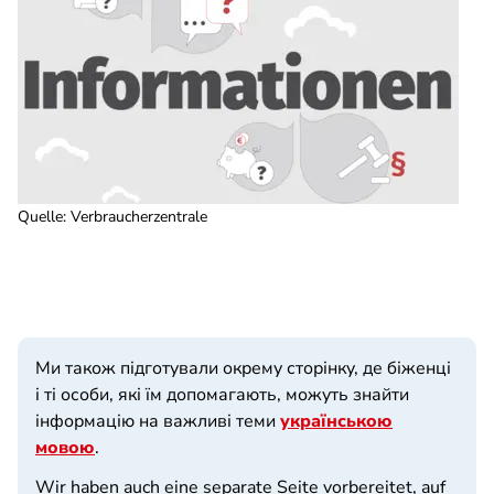
Quelle
:
Verbraucherzentrale
Ми також підготували окрему сторінку, де біженці
і ті особи, які їм допомагають, можуть знайти
інформацію на важливі теми
українською
мовою
.
Wir haben auch eine separate Seite vorbereitet, auf