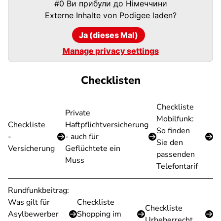
#0 Ви прибули до Німеччини
URL
Externe Inhalte von
Podigee
laden?
Ja (dieses Mal)
Manage privacy settings
Checklisten
Checkliste
Private
Mobilfunk:
Checkliste
Haftpflichtversicherung
So finden
-
- auch für
Sie den
Versicherung
Geflüchtete ein
passenden
Muss
Telefontarif
Rundfunkbeitrag:
Was gilt für
Checkliste
Checkliste
Asylbewerber
Shopping im
Urheberrecht