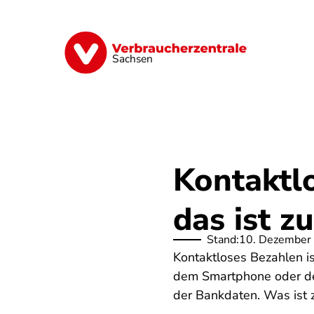
Direkt
zum
Inhalt
Vorsorge
Verträge
Geld & Versic
Sachsen
Kontaktlo
das ist z
Stand:
10. Dezember
Kontaktloses Bezahlen is
dem Smartphone oder der 
der Bankdaten. Was ist z