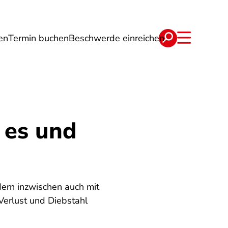
en
Termin buchen
Beschwerde einreichen
Wohnen
Lebensmittel & Ernährung
 es und
dern inzwischen auch mit
Verlust und Diebstahl