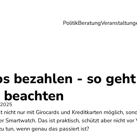
Politik
Beratung
Veranstaltung
herungen
Reise
Digitales
Energie & 
s bezahlen - so geht
u beachten
 2025
t nicht nur mit Girocards und Kreditkarten möglich, son
Smartwatch. Das ist praktisch, schützt aber nicht vor 
u tun, wenn genau das passiert ist?