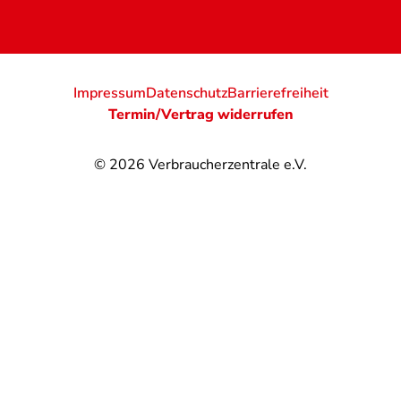
Impressum
Datenschutz
Barrierefreiheit
Termin/Vertrag widerrufen
© 2026
Verbraucherzentrale e.V.
@
@