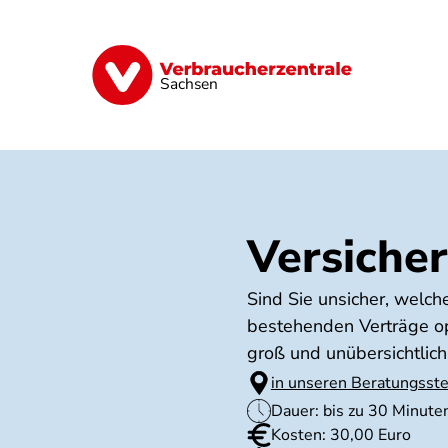
Direkt
zum
Inhalt
Vorsorge
Verträge
Geld & Versic
Sachsen
Versiche
Sind Sie unsicher, welch
bestehenden Verträge op
groß und unübersichtlich.
in unseren Beratungsste
Dauer: bis zu 30 Minute
Kosten: 30,00 Euro