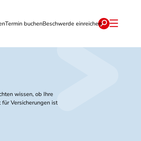
en
Termin buchen
Beschwerde einreichen
Wohnen
Lebensmittel & Ernährung
chten wissen, ob Ihre
für Versicherungen ist