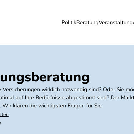
Politik
Beratung
Veranstaltung
herungen
Reise
Digitales
Energie & 
rungsberatung
e Versicherungen wirklich notwendig sind? Oder Sie mö
timal auf Ihre Bedürfnisse abgestimmt sind? Der Markt 
 Wir klären die wichtigsten Fragen für Sie.
llen
n