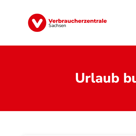
Direkt
zum
Inhalt
Vorsorge
Verträge
Geld & Versic
Sachsen
Urlaub b