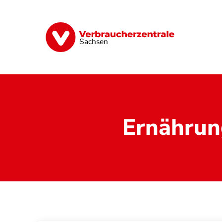
Direkt
zum
Inhalt
Vorsorge
Verträge
Geld & Versic
Sachsen
Ernährun