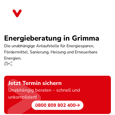
Direkt
zum
Sachsen
Inhalt
Energieberatung in Grimma
Die unabhängige Anlaufstelle für Energiesparen,
Fördermittel, Sanierung, Heizung und Erneuerbare
Energien.
Jetzt Termin sichern
Unabhängig beraten – schnell und
unkompliziert!
0800 809 802 400