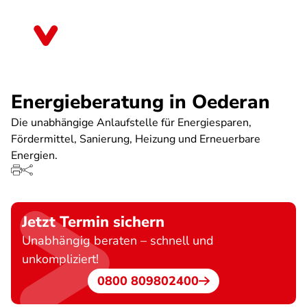
Direkt
zum
Sachsen
Inhalt
Energieberatung in Oederan
Die unabhängige Anlaufstelle für Energiesparen,
Fördermittel, Sanierung, Heizung und Erneuerbare
Energien.
Jetzt Termin sichern
Unabhängig beraten – schnell und
unkompliziert!
0800 809802400