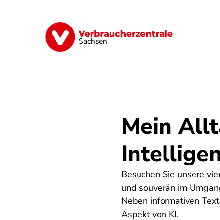
Direkt
zum
Inhalt
Vorsorge
Verträge
Geld & Versic
Sachsen
Mein Allt
Intellige
Besuchen Sie unsere vier 
und souverän im Umgang
Neben informativen Texte
Aspekt von KI.