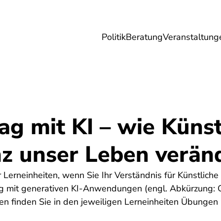
Politik
Beratung
Veranstaltung
herungen
Reise
Digitales
Energie & 
ag mit KI – wie Künst
nz unser Leben verän
Lerneinheiten, wenn Sie Ihr Verständnis für Künstliche I
 mit generativen KI-Anwendungen (engl. Abkürzung: 
n finden Sie in den jeweiligen Lerneinheiten Übungen 