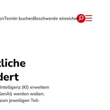
en
Termin buchen
Beschwerde einreichen
Wohnen
Lebensmittel & Ernährung
liche
dert
ntelligenz (KI) erweitern
GenAI) werden wollen.
zum jeweiligen Teil-