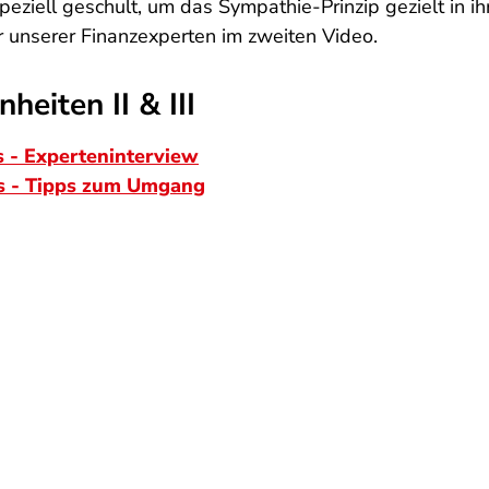
eziell geschult, um das Sympathie-Prinzip gezielt in ih
er unserer Finanzexperten im zweiten Video.
heiten II & III
ps - Experteninterview
ips - Tipps zum Umgang