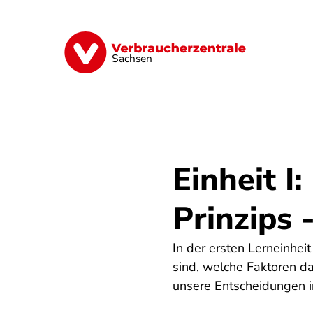
Direkt
zum
Inhalt
Vorsorge
Verträge
Geld & Versic
Sachsen
Einheit I
Prinzips
In der ersten Lerneinhe
sind, welche Faktoren 
unsere Entscheidungen in