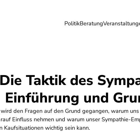
Politik
Beratung
Veranstaltung
herungen
Reise
Digitales
Energie & 
: Die Taktik des Symp
 - Einführung und Gr
it wird den Fragen auf den Grund gegangen, warum un
darauf Einfluss nehmen und warum unser Sympathie-Em
 Kaufsituationen wichtig sein kann.