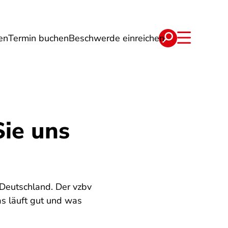
en
Termin buchen
Beschwerde einreichen
Wohnen
Lebensmittel & Ernährung
Sie uns
 Deutschland. Der vzbv
s läuft gut und was