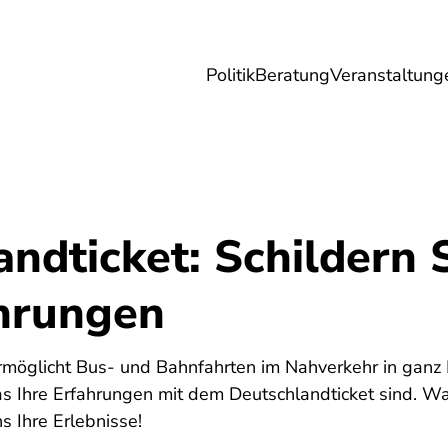
Politik
Beratung
Veranstaltung
herungen
Reise
Digitales
Energie & 
ndticket: Schildern 
ahrungen
rmöglicht Bus- und Bahnfahrten im Nahverkehr in ganz
s Ihre Erfahrungen mit dem Deutschlandticket sind. Wa
s Ihre Erlebnisse!