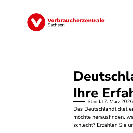
Direkt
zum
Inhalt
Vorsorge
Verträge
Geld & Versic
Sachsen
Deutschla
Ihre Erf
Stand:
17. März 2026
Das Deutschlandticket e
möchte herausfinden, wa
schlecht? Erzählen Sie un