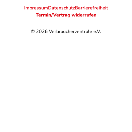
Impressum
Datenschutz
Barrierefreiheit
Termin/Vertrag widerrufen
© 2026
Verbraucherzentrale e.V.
@
@