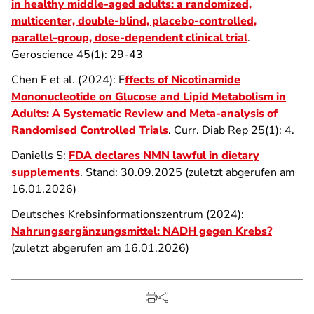
in healthy middle-aged adults: a randomized,
multicenter, double-blind, placebo-controlled,
parallel-group, dose-dependent clinical trial
.
Geroscience 45(1): 29-43
Chen F et al. (2024): E
ffects of Nicotinamide
Mononucleotide on Glucose and Lipid Metabolism in
Adults: A Systematic Review and Meta-analysis of
Randomised Controlled Trials
. Curr. Diab Rep
25(1): 4.
Daniells S:
FDA declares NMN lawful in dietary
supplements
. Stand: 30.09.2025 (zuletzt abgerufen am
16.01.2026)
Deutsches Krebsinformationszentrum (2024):
Nahrungsergänzungsmittel: NADH gegen Krebs?
(zuletzt abgerufen am 16.01.2026)