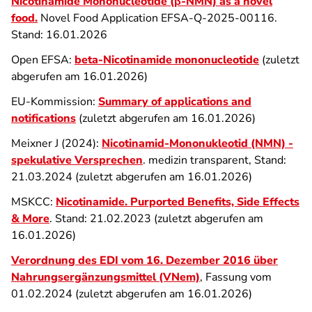
Nicotinamide Mononucleotide (β-NMN) as a novel
food.
Novel Food Application
EFSA-Q-2025-00116.
Stand:
16.01.2026
Open EFSA:
beta-Nicotinamide mononucleotide
(zuletzt
abgerufen am 16.01.2026)
EU-Kommission:
Summary of applications and
notifications
(zuletzt abgerufen am 16.01.2026)
Meixner J (2024):
Nicotinamid-Mononukleotid (NMN) -
spekulative Versprechen
. medizin transparent, Stand:
21.03.2024 (zuletzt abgerufen am 16.01.2026)
MSKCC:
Nicotinamide.
Purported Benefits, Side Effects
& More
. Stand: 21.02.2023 (zuletzt abgerufen am
16.01.2026)
Verordnung des EDI vom 16. Dezember 2016 über
Nahrungsergänzungsmittel (VNem)
, Fassung vom
01.02.2024 (zuletzt abgerufen am 16.01.2026)