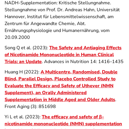
NADH-Supplementation: Kritische Stellungnahme.
Stellungnahme von Prof. Dr. Andreas Hahn, Universität
Hannover, Institut für Lebensmittelwissenschaft, am
Zentrum für Angewandte Chemie, Abt.
Ernährungsphysiologie und Humanernährung, vom
20.09.2000
Song Q et al. (2023):
The Safety and Antiaging Effects
of Nicotinamide Mononucleotide in Human Clinical
Trials: an Update
. Advances in Nutrition 14: 1416–1435
Huang H (2022):
A Multicentre, Randomised, Double
Blind, Parallel Design, Placebo Controlled Study to
Evaluate the Efficacy and Safety of Uthever (NMN
Supplement), an Orally Administered
Supplementation in Middle Aged and Older Adults
.
Front Aging (3): 851698
Yi L et al. (2023):
The efficacy and safety of β-
nicotinamide mononucleotide (NMN) supplementation