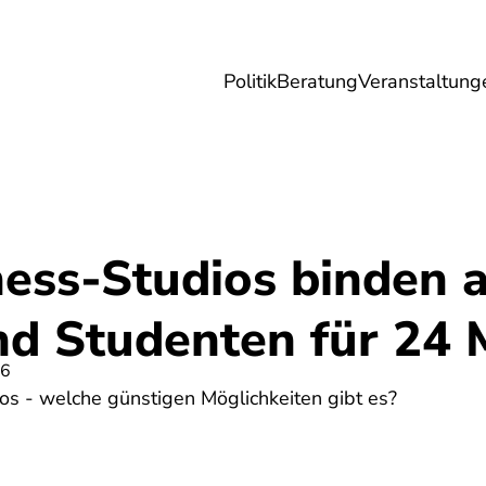
Politik
Beratung
Veranstaltung
herungen
Reise
Digitales
Energie & 
ness-Studios binden 
nd Studenten für 24
26
os - welche günstigen Möglichkeiten gibt es?