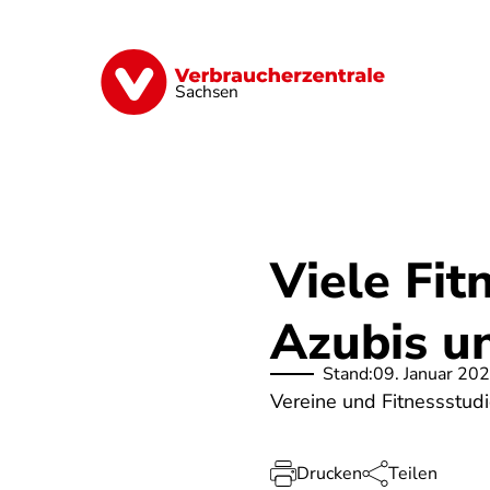
Direkt
zum
Inhalt
Vorsorge
Verträge
Geld & Versic
Sachsen
Viele Fit
Azubis u
Stand:
09. Januar 20
Vereine und Fitnessstudi
Drucken
Teilen