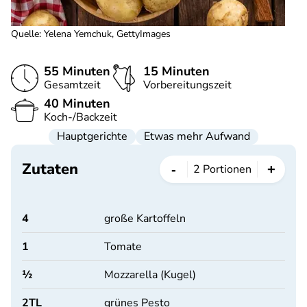
Quelle
:
Yelena Yemchuk, GettyImages
55 Minuten
15 Minuten
Gesamtzeit
Vorbereitungszeit
40 Minuten
Koch-/Backzeit
Hauptgerichte
Etwas mehr Aufwand
Zutaten
-
+
2
Portionen
4
große Kartoffeln
1
Tomate
½
Mozzarella (Kugel)
2
TL
grünes Pesto