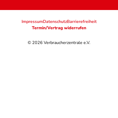
Impressum
Datenschutz
Barrierefreiheit
Termin/Vertrag widerrufen
© 2026
Verbraucherzentrale e.V.
@
@