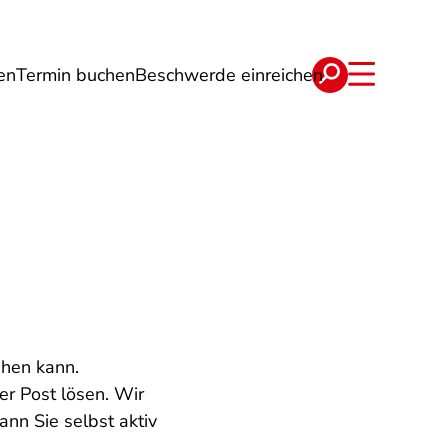
en
Termin buchen
Beschwerde einreichen
Wohnen
Lebensmittel & Ernährung
ehen kann.
er Post lösen. Wir
ann Sie selbst aktiv