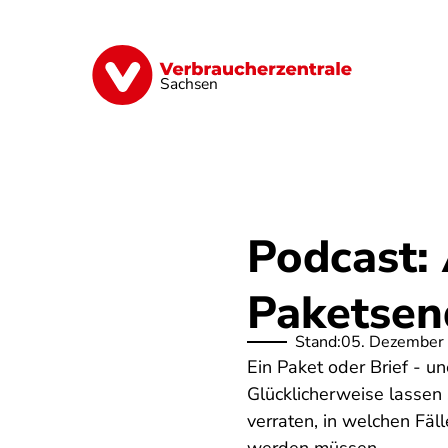
Direkt
zum
Inhalt
Vorsorge
Verträge
Geld & Versic
Sachsen
Podcast:
Paketse
Stand:
05. Dezember
Ein Paket oder Brief - u
Glücklicherweise lassen 
verraten, in welchen Fäl