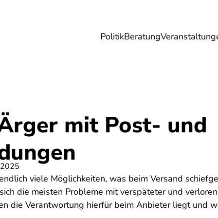
Politik
Beratung
Veranstaltung
herungen
Reise
Digitales
Energie & 
 Ärger mit Post- und
ndungen
 2025
nendlich viele Möglichkeiten, was beim Versand schiefg
sich die meisten Probleme mit verspäteter und verloren
len die Verantwortung hierfür beim Anbieter liegt und w