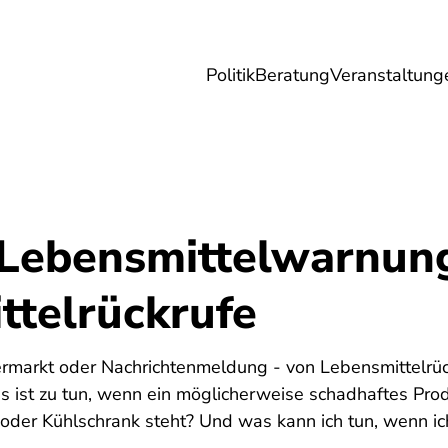
Politik
Beratung
Veranstaltung
herungen
Reise
Digitales
Energie & 
 Lebensmittelwarnun
ttelrückrufe
markt oder Nachrichtenmeldung - von Lebensmittelrüc
 ist zu tun, wenn ein möglicherweise schadhaftes Produ
oder Kühlschrank steht? Und was kann ich tun, wenn ich