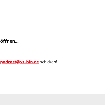
öffnen...
n
podcast@vz-bln.de
schicken!