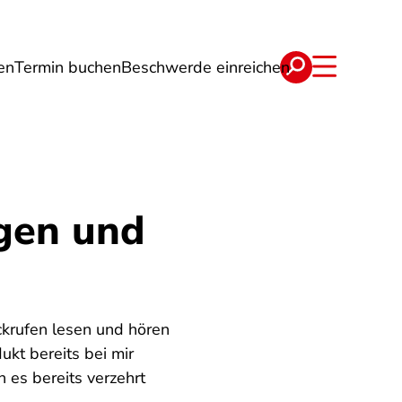
en
Termin buchen
Beschwerde einreichen
Wohnen
Lebensmittel & Ernährung
gen und
krufen lesen und hören
kt bereits bei mir
 es bereits verzehrt