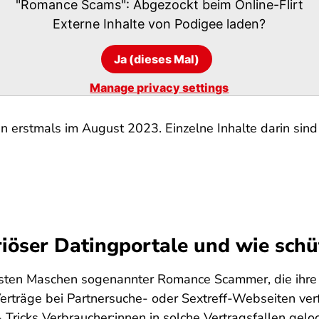
"Romance Scams": Abgezockt beim Online-Flirt
Externe Inhalte von
Podigee
laden?
Ja (dieses Mal)
Manage privacy settings
n erstmals im August 2023. Einzelne Inhalte darin sind 
iöser Datingportale und wie schü
gsten Maschen sogenannter Romance Scammer, die ihre 
träge bei Partnersuche- oder Sextreff-Webseiten ver
 Tricks Verbraucher:innen in solche Vertragsfallen ge