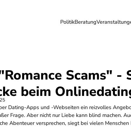
Politik
Beratung
Veranstaltung
herungen
Reise
Digitales
Energie & 
 "Romance Scams" - S
cke beim Onlinedatin
025
ber Dating-Apps und -Webseiten ein reizvolles Angebot
außer Frage. Aber nicht nur Liebe kann blind machen. Au
che Abenteuer versprechen, siegt bei vielen Menschen 