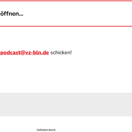
öffnen...
n
podcast@vz-bln.de
schicken!