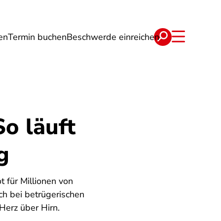
en
Termin buchen
Beschwerde einreichen
Wohnen
Lebensmittel & Ernährung
o läuft
g
 für Millionen von
ch bei betrügerischen
Herz über Hirn.