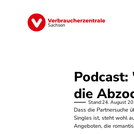
Direkt
zum
Inhalt
Vorsorge
Verträge
Geld & Versic
Sachsen
Podcast:
die Abzo
Stand:
24. August 2
Dass die Partnersuche ü
Singles ist, steht wohl 
Angeboten, die romantis