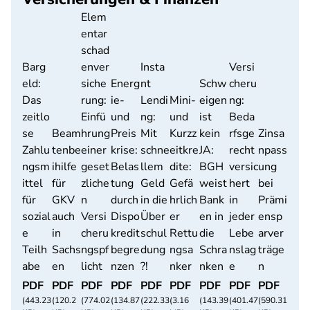
Elem
entar
schad
Barg
enver
Insta
Versi
eld:
siche
Energ
nt
Schw
cheru
Das
rung:
ie-
Lendi
Mini-
eigen
ng:
zeitlo
Einfü
und
ng:
und
ist
Beda
se
Beam
hrung
Preis
Mit
Kurzz
kein
rfsge
Zinsa
Zahlu
tenbe
einer
krise:
schne
eitkre
JA:
recht
npass
ngsm
ihilfe
geset
Belas
llem
dite:
BGH
versic
ung
ittel
für
zliche
tung
Geld
Gefä
weist
hert
bei
für
GKV
n
durch
in die
hrlich
Bank
in
Prämi
sozial
auch
Versi
Dispo
Über
er
en in
jeder
ensp
e
in
cheru
kredit
schul
Rettu
die
Lebe
arver
Teilh
Sachs
ngspf
begre
dung
ngsa
Schra
nslag
träge
abe
en
licht
nzen
?!
nker
nken
e
n
PDF
PDF
PDF
PDF
PDF
PDF
PDF
PDF
PDF
(443.23
(120.2
(774.02
(134.87
(222.33
(3.16
(143.39
(401.47
(590.31