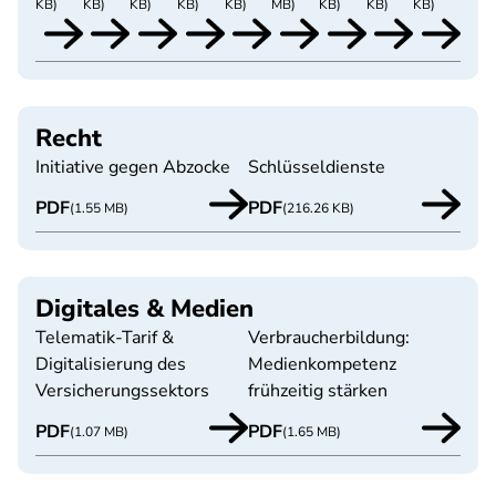
KB)
KB)
KB)
KB)
KB)
MB)
KB)
KB)
KB)
Recht
Initiative gegen Abzocke
Schlüsseldienste
PDF
PDF
(1.55 MB)
(216.26 KB)
Digitales & Medien
Telematik-Tarif &
Verbraucherbildung:
Digitalisierung des
Medienkompetenz
Versicherungssektors
frühzeitig stärken
PDF
PDF
(1.07 MB)
(1.65 MB)