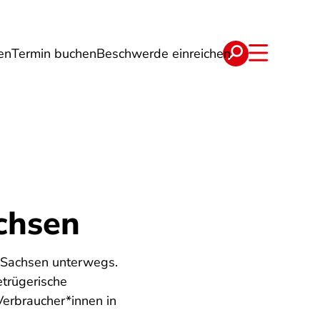
en
Termin buchen
Beschwerde einreichen
Wohnen
Lebensmittel & Ernährung
chsen
n Sachsen unterwegs.
trügerische
Verbraucher*innen in