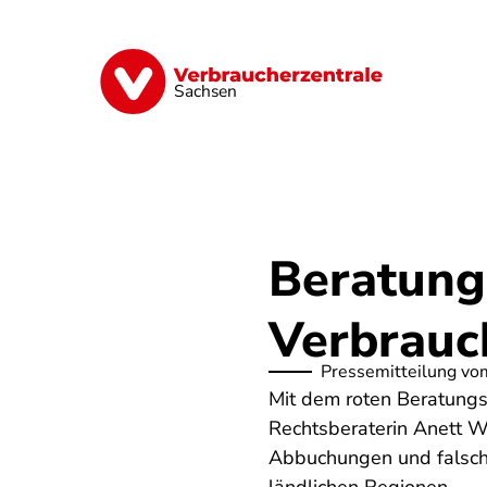
Direkt
zum
Inhalt
Vorsorge
Verträge
Geld & Versic
Sachsen
Beratung
Verbrauc
Pressemitteilung vo
Mit dem roten Beratungs
Rechtsberaterin Anett W
Abbuchungen und falsche