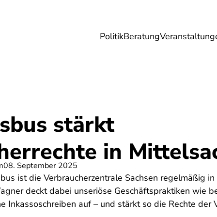
Politik
Beratung
Veranstaltung
herungen
Reise
Digitales
Energie & 
sbus stärkt
herrechte in Mittelsa
m
08. September 2025
bus ist die Verbraucherzentrale Sachsen regelmäßig i
agner deckt dabei unseriöse Geschäftspraktiken wie be
 Inkassoschreiben auf – und stärkt so die Rechte der 