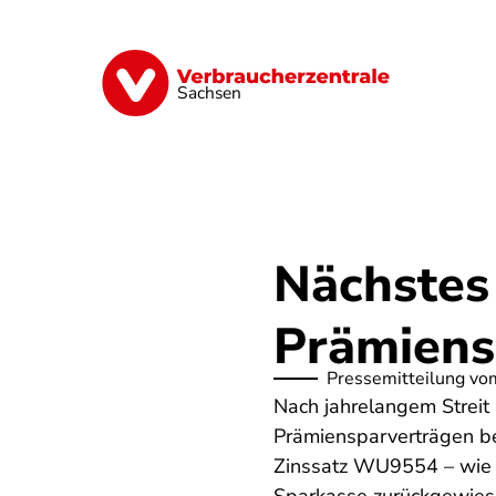
Direkt
zum
Inhalt
Vorsorge
Verträge
Geld & Versic
Sachsen
Nächstes
Prämiens
Pressemitteilung vo
Nach jahrelangem Streit 
Prämiensparverträgen b
Zinssatz WU9554 – wie b