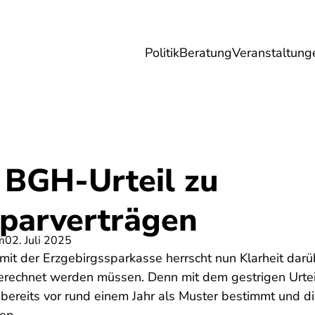
Politik
Beratung
Veranstaltung
herungen
Reise
Digitales
Energie & 
 BGH-Urteil zu
parverträgen
m
02. Juli 2025
mit der Erzgebirgssparkasse herrscht nun Klarheit darüb
erechnet werden müssen. Denn mit dem gestrigen Urte
ereits vor rund einem Jahr als Muster bestimmt und di