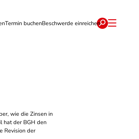
en
Termin buchen
Beschwerde einreichen
Wohnen
Lebensmittel & Ernährung
er, wie die Zinsen in
il hat der BGH den
e Revision der