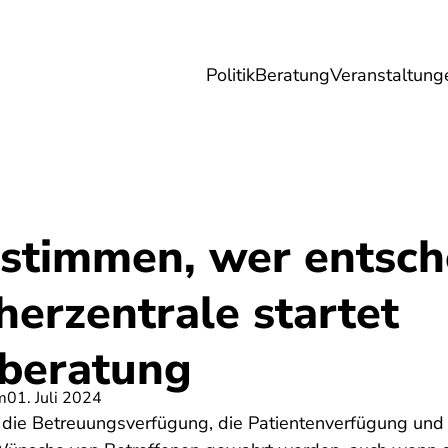
Politik
Beratung
Veranstaltung
herungen
Reise
Digitales
Energie & 
estimmen, wer entsch
erzentrale startet
beratung
m
01. Juli 2024
die Betreuungsverfügung, die Patientenverfügung und 