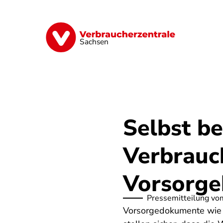
Direkt
zum
Inhalt
Vorsorge
Verträge
Geld & Versic
Sachsen
Selbst b
Verbrauch
Vorsorge
Pressemitteilung vo
Vorsorgedokumente wie 