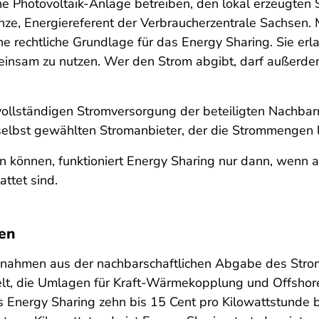
ne Photovoltaik-Anlage betreiben, den lokal erzeugten
inze, Energiereferent der Verbraucherzentrale Sachsen.
ne rechtliche Grundlage für das Energy Sharing. Sie erl
einsam zu nutzen. Wer den Strom abgibt, darf außerde
r vollständigen Stromversorgung der beteiligten Nachb
 selbst gewählten Stromanbieter, der die Strommengen l
önnen, funktioniert Energy Sharing nur dann, wenn all
ttet sind.
en
nnahmen aus der nachbarschaftlichen Abgabe des Stroms
elt, die Umlagen für Kraft-Wärmekopplung und Offsho
Energy Sharing zehn bis 15 Cent pro Kilowattstunde be