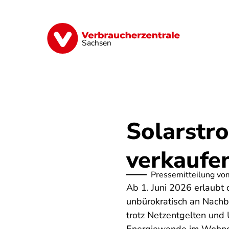
Direkt
zum
Inhalt
Vorsorge
Verträge
Geld & Versic
Sachsen
Solarstr
verkaufe
Pressemitteilung vo
Ab 1. Juni 2026 erlaubt 
unbürokratisch an Nachb
trotz Netzentgelten und 