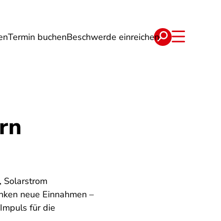
en
Termin buchen
Beschwerde einreichen
Wohnen
Lebensmittel & Ernährung
rn
, Solarstrom
winken neue Einnahmen –
Impuls für die