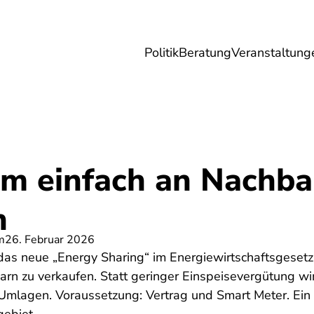
Politik
Beratung
Veranstaltung
herungen
Reise
Digitales
Energie & 
om einfach an Nachba
n
m
26. Februar 2026
das neue „Energy Sharing“ im Energiewirtschaftsgesetz
arn zu verkaufen. Statt geringer Einspeisevergütung 
Umlagen. Voraussetzung: Vertrag und Smart Meter. Ein 