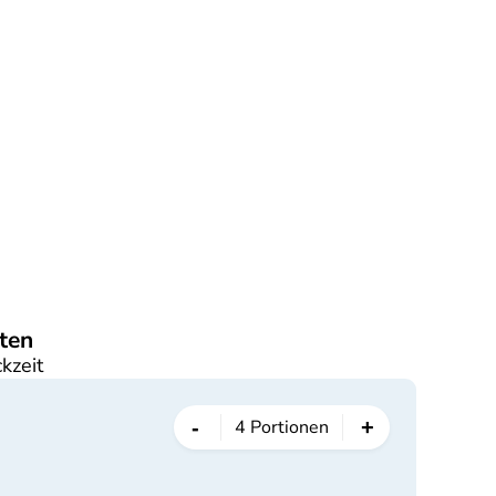
ten
kzeit
-
+
4
Portionen