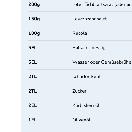
200
g
roter Eichblattsalat (oder a
150
g
Löwenzahnsalat
100
g
Rucola
5
EL
Balsamicoessig
5
EL
Wasser oder Gemüsebrühe
2
TL
scharfer Senf
2
TL
Zucker
2
EL
Kürbiskernöl
1
EL
Olivenöl