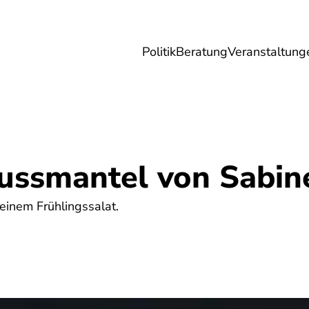
Politik
Beratung
Veranstaltung
herungen
Reise
Digitales
Energie & 
Nussmantel von Sabin
einem Frühlingssalat.