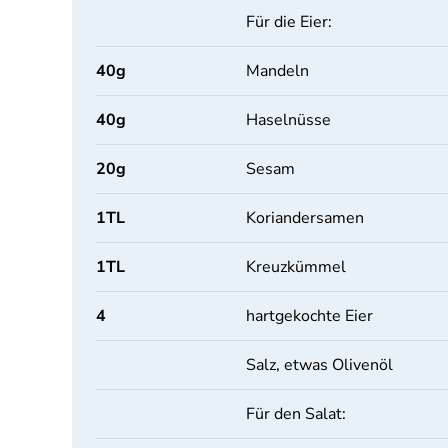
Für die Eier:
40
g
Mandeln
40
g
Haselnüsse
20
g
Sesam
1
TL
Koriandersamen
1
TL
Kreuzkümmel
4
hartgekochte Eier
Salz, etwas Olivenöl
Für den Salat: