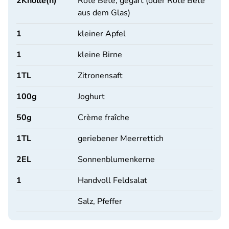
2
Knolle(n)
Rote Bete, gegart (oder Rote Bete
aus dem Glas)
1
kleiner Apfel
1
kleine Birne
1
TL
Zitronensaft
100
g
Joghurt
50
g
Crème fraîche
1
TL
geriebener Meerrettich
2
EL
Sonnenblumenkerne
1
Handvoll Feldsalat
Salz, Pfeffer