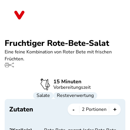
Direkt
zum
Sachsen
Inhalt
Fruchtiger Rote-Bete-Salat
Eine feine Kombination von Roter Bete mit frischen
Früchten.
15 Minuten
Vorbereitungszeit
Salate
Resteverwertung
Zutaten
-
+
2
Portionen