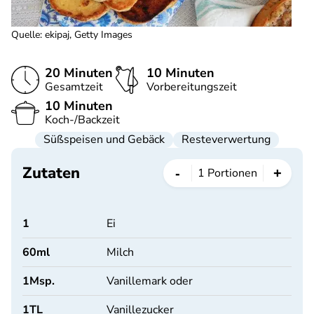
Quelle
:
ekipaj, Getty Images
20 Minuten
10 Minuten
Gesamtzeit
Vorbereitungszeit
10 Minuten
Koch-/Backzeit
Süßspeisen und Gebäck
Resteverwertung
Zutaten
-
+
1
Portionen
1
Ei
60
ml
Milch
1
Msp.
Vanillemark oder
1
TL
Vanillezucker