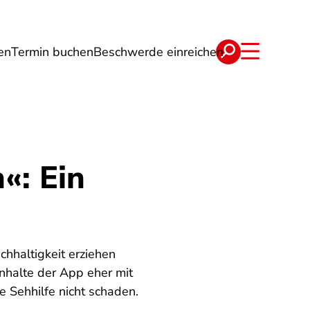
en
Termin buchen
Beschwerde einreichen
Wohnen
Lebensmittel & Ernährung
«: Ein
hhaltigkeit erziehen
Inhalte der App eher mit
 Sehhilfe nicht schaden.