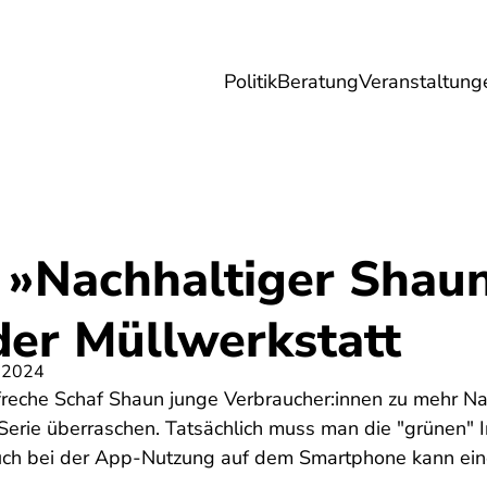
Politik
Beratung
Veranstaltung
herungen
Reise
Digitales
Energie & 
 »Nachhaltiger Shaun
der Müllwerkstatt
 2024
reche Schaf Shaun junge Verbraucher:innen zu mehr Nac
-Serie überraschen. Tatsächlich muss man die "grünen" 
ch bei der App-Nutzung auf dem Smartphone kann eine