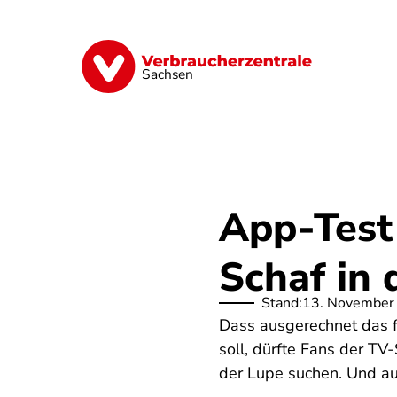
Direkt
zum
Inhalt
Vorsorge
Verträge
Geld & Versic
Sachsen
App-Test
Schaf in 
Stand:
13. November
Dass ausgerechnet das f
soll, dürfte Fans der TV
der Lupe suchen. Und au