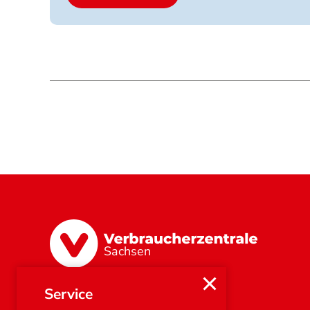
jpg
jpeg
png
pdf.
Sachsen
Service