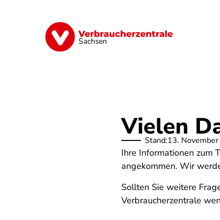
Direkt
zum
Inhalt
Vorsorge
Verträge
Geld & Versic
Sachsen
Vielen D
Stand:
13. November
Ihre Informationen zum 
angekommen. Wir werden 
Sollten Sie weitere Frag
Verbraucherzentrale we