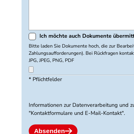
Ich möchte auch Dokumente übermit
Dokumente
Bitte laden Sie Dokumente hoch, die zur Bearbei
Zahlungsaufforderungen). Bei Rückfragen kontakt
hochladen
JPG, JPEG, PNG, PDF
* Pflichtfelder
Maximal
3
Dateien
möglich.
10
Informationen zur Datenverarbeitung und z
MB
"Kontaktformulare und E-Mail-Kontakt".
Limit.
Erlaubte
Dateitypen:
Absenden