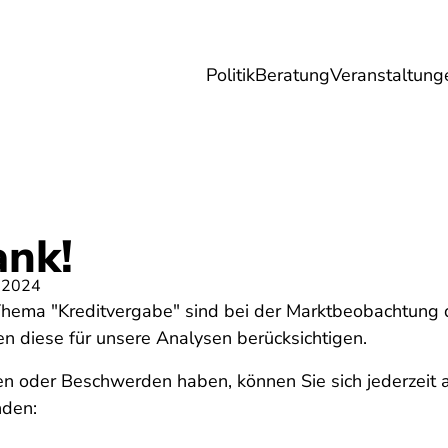
Politik
Beratung
Veranstaltung
herungen
Reise
Digitales
Energie & 
ank!
 2024
Thema "Kreditvergabe" sind bei der Marktbeobachtung 
diese für unsere Analysen berücksichtigen.
en oder Beschwerden haben, können Sie sich jederzeit 
nden: