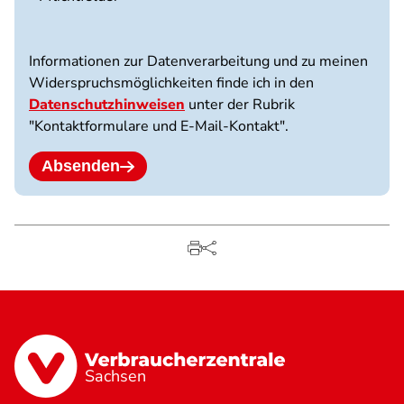
3
Dateien
möglich.
Informationen zur Datenverarbeitung und zu meinen
10
Widerspruchsmöglichkeiten finde ich in den
MB
Datenschutzhinweisen
unter der Rubrik
Limit.
"Kontaktformulare und E-Mail-Kontakt".
Erlaubte
Dateitypen:
jpg
Absenden
jpeg
png
pdf.
Sachsen