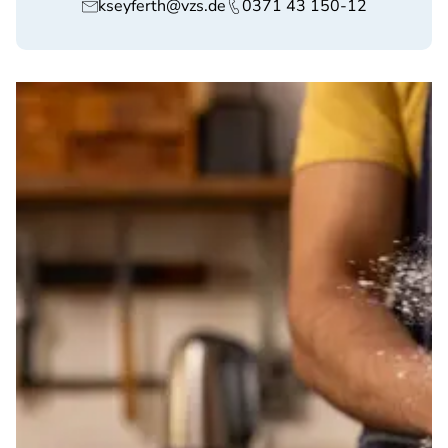
kseyferth@vzs.de
0371 43 150-12