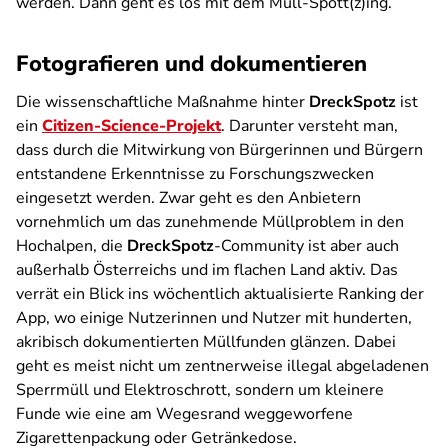
werden. Dann geht es los mit dem Müll-Spott(z)ing.
Fotografieren und dokumentieren
Die wissenschaftliche Maßnahme hinter
DreckSpotz
ist
ein
Citizen-Science-Projekt
. Darunter versteht man,
dass durch die Mitwirkung von Bürgerinnen und Bürgern
entstandene Erkenntnisse zu Forschungszwecken
eingesetzt werden. Zwar geht es den Anbietern
vornehmlich um das zunehmende Müllproblem in den
Hochalpen, die
DreckSpotz
-Community ist aber auch
außerhalb Österreichs und im flachen Land aktiv. Das
verrät ein Blick ins wöchentlich aktualisierte Ranking der
App, wo einige Nutzerinnen und Nutzer mit hunderten,
akribisch dokumentierten Müllfunden glänzen. Dabei
geht es meist nicht um zentnerweise illegal abgeladenen
Sperrmüll und Elektroschrott, sondern um kleinere
Funde wie eine am Wegesrand weggeworfene
Zigarettenpackung oder Getränkedose.