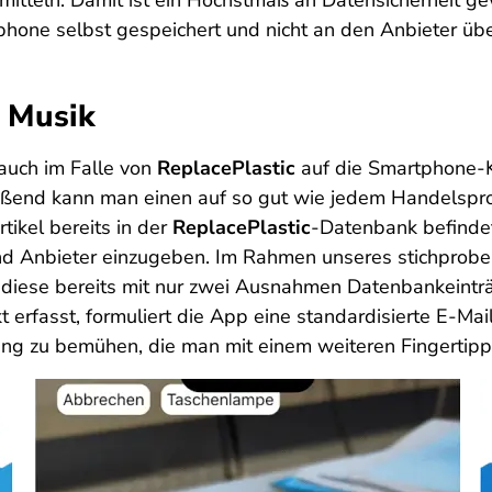
tteln. Damit ist ein Höchstmaß an Datensicherheit gewä
hone selbst gespeichert und nicht an den Anbieter übe
e Musik
auch im Falle von
ReplacePlastic
auf die Smartphone-
eßend kann man einen auf so gut wie jedem Handelsprod
tikel bereits in der
ReplacePlastic
-Datenbank befindet o
und Anbieter einzugeben. Im Rahmen unseres stichprobe
ass diese bereits mit nur zwei Ausnahmen Datenbankeint
kt erfasst, formuliert die App eine standardisierte E-Mai
ung zu bemühen, die man mit einem weiteren Fingertip