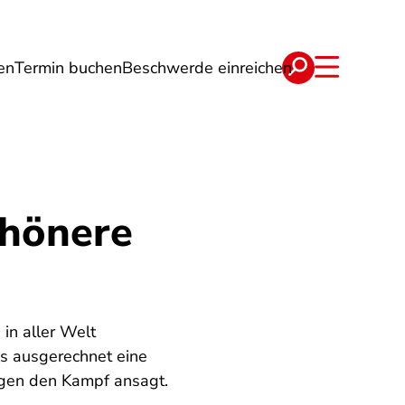
en
Termin buchen
Beschwerde einreichen
Wohnen
Lebensmittel & Ernährung
chönere
 in aller Welt
s ausgerechnet eine
ungen den Kampf ansagt.