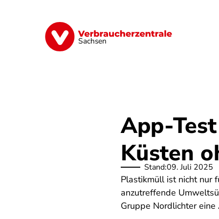
Direkt
zum
Inhalt
Vorsorge
Verträge
Geld & Versic
Sachsen
App-Test
Küsten o
Stand:
09. Juli 2025
Plastikmüll ist nicht nur
anzutreffende Umweltsün
Gruppe Nordlichter eine