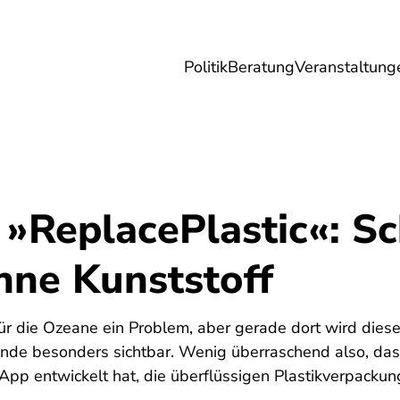
Politik
Beratung
Veranstaltung
herungen
Reise
Digitales
Energie & 
 »ReplacePlastic«: S
hne Kunststoff
 für die Ozeane ein Problem, aber gerade dort wird diese
de besonders sichtbar. Wenig überraschend also, das
 App entwickelt hat, die überflüssigen Plastikverpack