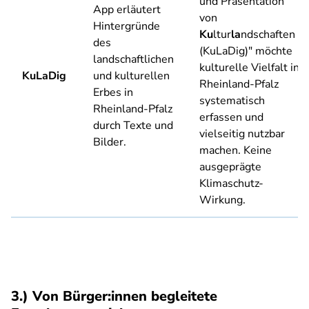
und Präsentation
App erläutert
von
Hintergründe
Ku
ltur
la
ndschaften
des
(KuLaDig)" möchte
landschaftlichen
kulturelle Vielfalt in
KuLaDig
und kulturellen
Rheinland-Pfalz
Erbes in
systematisch
Rheinland-Pfalz
erfassen und
durch Texte und
vielseitig nutzbar
Bilder.
machen. Keine
ausgeprägte
Klimaschutz-
Wirkung.
3.) Von Bürger:innen begleitete