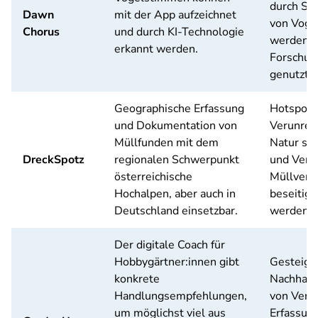
durch St
Dawn
mit der App aufzeichnet
von Voge
Chorus
und durch KI-Technologie
werden i
erkannt werden.
Forschun
genutzt.
Geographische Erfassung
Hotspots
und Dokumentation von
Verunrei
Müllfunden mit dem
Natur so
DreckSpotz
regionalen Schwerpunkt
und Verb
österreichische
Müllverm
Hochalpen, aber auch in
beseitigu
Deutschland einsetzbar.
werden.
Der digitale Coach für
Hobbygärtner:innen gibt
Gesteige
konkrete
Nachhalt
Handlungsempfehlungen,
von Verb
um möglichst viel aus
Erfassun