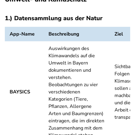
1.) Datensammlung aus der Natur
App-Name
Beschreibung
Ziel
Auswirkungen des
Klimawandels auf die
Umwelt in Bayern
Sichtbar
dokumentieren und
Folgen d
verstehen.
Klimasc
Beobachtungen zu vier
sollen al
BAYSICS
verschiedenen
machbar 
Kategorien (Tiere,
und die w
Pflanzen, Allergene
Arbeit da
Arten und Baumgrenzen)
transpar
eintragen, die im direkten
Zusammenhang mit dem