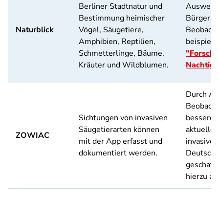
Berliner Stadtnatur und
Auswertu
Bestimmung heimischer
Bürger:i
Naturblick
Vögel, Säugetiere,
Beobacht
Amphibien, Reptilien,
beispiel
Schmetterlinge, Bäume,
"Forschu
Kräuter und Wildblumen.
Nachtiga
Durch Au
Beobacht
Sichtungen von invasiven
besserer 
Säugetierarten können
aktuelle 
ZOWIAC
mit der App erfasst und
invasiver
dokumentiert werden.
Deutschl
geschaff
hierzu an