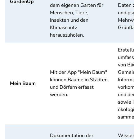
GardenUp
dem eigenen Garten für
Daten zu
Menschen, Tiere,
und psyc
Insekten und den
Mehrwert
Klimaschutz
Grünfläc
herauszuholen.
Erstellun
umfasse
von Bäum
Mit der App "Mein Baum"
Gemeind
können Bäume in Städten
Informat
Mein Baum
und Dörfern erfasst
vorkomm
werden.
und dere
sowie ih
ökologisc
sammeln
Dokumentation der
Wissensc