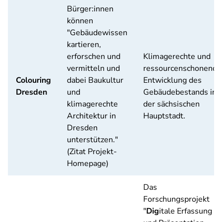
Bürger:innen
können
"Gebäudewissen
kartieren,
erforschen und
Klimagerechte und
vermitteln und
ressourcenschonend
Colouring
dabei Baukultur
Entwicklung des
Dresden
und
Gebäudebestands in
klimagerechte
der sächsischen
Architektur in
Hauptstadt.
Dresden
unterstützen."
(Zitat Projekt-
Homepage)
Das
Forschungsprojekt
"
Dig
itale Erfassung