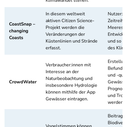
Klimawandel stehen.
In diesem weltweit
Nutzer:i
aktiven Citizen Science-
Zeitreihe
CoastSnap –
Projekt werden die
Meeresküs
changing
Veränderungen der
Entwickl
Coasts
Küstenlinien und Strände
und so be
erfasst.
des Klim
Erstellun
Verbraucher:innen mit
Befunde 
Interesse an der
und -qual
Naturbeobachtung und
CrowdWater
Gewässer
insbesondere Hydrologie
Prognose
können mithilfe der App
und Troc
Gewässer eintragen.
werden.
Beitrag z
Biodivers
Vogelstimmen können