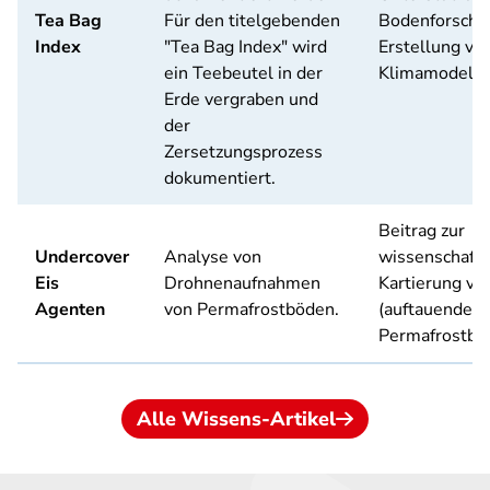
Tea Bag
Für den titelgebenden
Bodenforschu
Index
"Tea Bag Index" wird
Erstellung vo
ein Teebeutel in der
Klimamodelle
Erde vergraben und
der
Zersetzungsprozess
dokumentiert.
Beitrag zur
Undercover
Analyse von
wissenschaftl
Eis
Drohnenaufnahmen
Kartierung vo
Agenten
von Permafrostböden.
(auftauenden)
Permafrostbö
Alle Wissens-Artikel