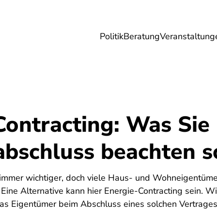
Politik
Beratung
Veranstaltung
herungen
Reise
Digitales
Energie & 
Contracting: Was Sie
abschluss beachten s
immer wichtiger, doch viele Haus- und Wohneigentümer
ine Alternative kann hier Energie-Contracting sein. Wi
was Eigentümer beim Abschluss eines solchen Vertrages