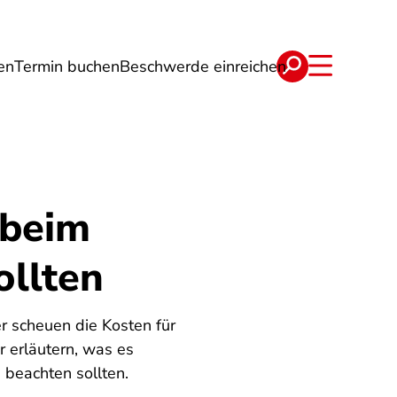
en
Termin buchen
Beschwerde einreichen
Wohnen
Lebensmittel & Ernährung
 beim
ollten
 scheuen die Kosten für
r erläutern, was es
 beachten sollten.