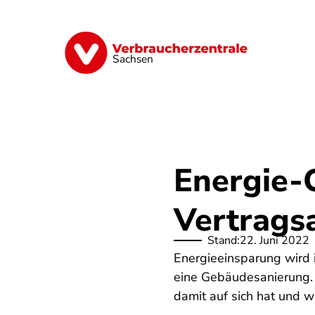
Direkt
zum
Inhalt
Vorsorge
Verträge
Geld & Versic
Sachsen
Energie-
Vertrags
Stand:
22. Juni 2022
Energieeinsparung wird 
eine Gebäudesanierung. E
damit auf sich hat und 