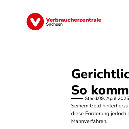
Direkt
zum
Inhalt
Vorsorge
Verträge
Geld & Versic
Sachsen
Gerichtli
So komme
Stand:
09. April 202
Seinem Geld hinterherzu
diese Forderung jedoch 
Mahnverfahren.