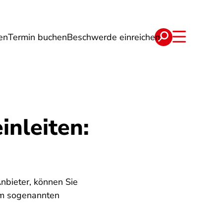
en
Termin buchen
Beschwerde einreichen
Wohnen
Lebensmittel & Ernährung
inleiten:
nbieter, können Sie
em sogenannten