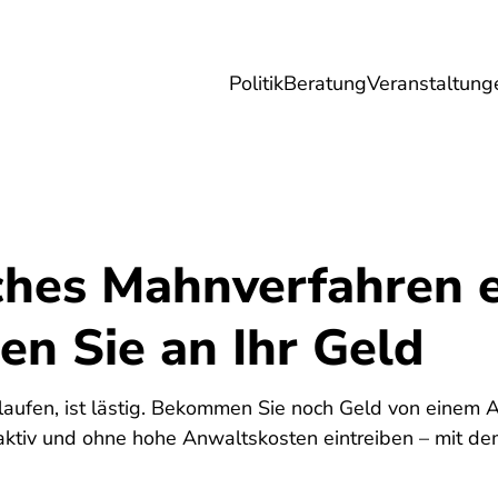
Politik
Beratung
Veranstaltung
herungen
Reise
Digitales
Energie & 
ches Mahnverfahren e
n Sie an Ihr Geld
5
laufen, ist lästig. Bekommen Sie noch Geld von einem A
aktiv und ohne hohe Anwaltskosten eintreiben – mit d