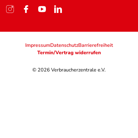
Impressum
Datenschutz
Barrierefreiheit
Termin/Vertrag widerrufen
© 2026
Verbraucherzentrale e.V.
@
@