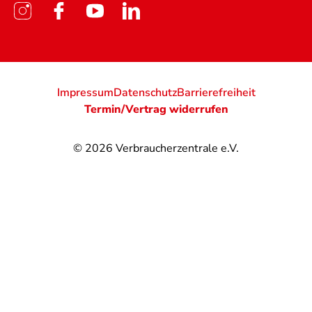
Impressum
Datenschutz
Barrierefreiheit
Termin/Vertrag widerrufen
© 2026
Verbraucherzentrale e.V.
@
@