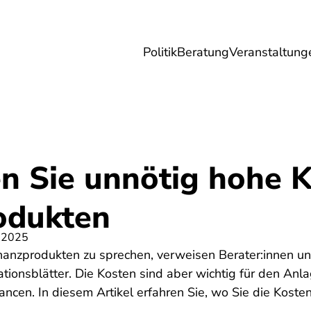
Politik
Beratung
Veranstaltung
herungen
Reise
Digitales
Energie & 
n Sie unnötig hohe K
odukten
 2025
nanzprodukten zu sprechen, verweisen Berater:innen und
tionsblätter. Die Kosten sind aber wichtig für den Anla
ncen. In diesem Artikel erfahren Sie, wo Sie die Kosten