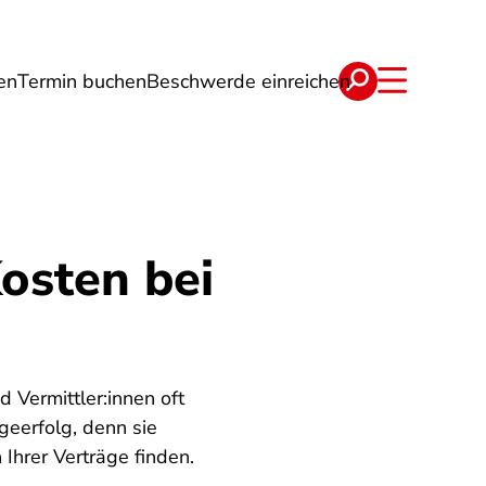
en
Termin buchen
Beschwerde einreichen
Wohnen
Lebensmittel & Ernährung
osten bei
 Vermittler:innen oft
geerfolg, denn sie
 Ihrer Verträge finden.