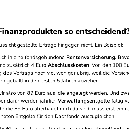
Finanzprodukten so entscheidend
ussicht gestellte Erträge hingegen nicht. Ein Beispiel:
ich in eine fondsgebundene
Rentenversicherung
. Bev
nd zusätzlich 4 Euro
Abschlusskosten
. Von den 100 Eu
 des Vertrags noch viel weniger übrig, weil die Versic
rn geballt in den ersten 5 Jahren abziehen.
wir also von 89 Euro aus, die angelegt werden. Und zwa
ber dafür werden jährlich
Verwaltungsentgelte
fällig 
r die 89 Euro überhaupt noch da sind, muss erst einmal
eten Entgelte für den Dachfonds auszugleichen.
 heißt so, weil er das Geld in andere Investmentfonds 