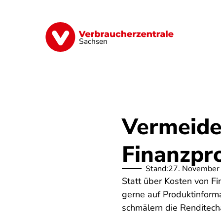
Direkt
zum
Inhalt
Vorsorge
Verträge
Geld & Versic
Sachsen
Vermeide
Finanzpr
Stand:
27. November
Statt über Kosten von Fi
gerne auf Produktinforma
schmälern die Renditecha